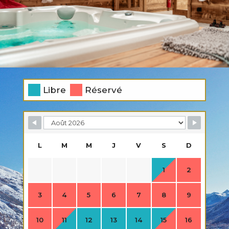
Libre
Réservé
L
M
M
J
V
S
D
1
2
3
4
5
6
7
8
9
10
11
12
13
14
15
16